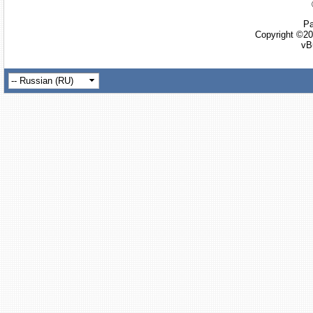
Ра
Copyright ©20
vB