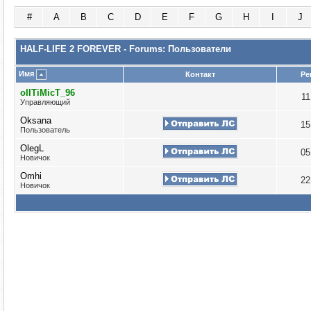
#
A
B
C
D
E
F
G
H
I
J
HALF-LIFE 2 FOREVER - Forums: Пользователи
Имя
Контакт
Ре
oIITiMicT_96
11
Управляющий
Oksana
15
Пользователь
OlegL
05
Новичок
Omhi
22
Новичок