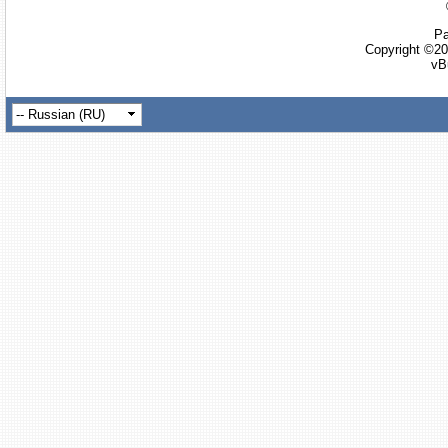
Ра
Copyright ©20
vB