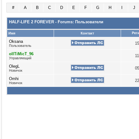
#
A
B
C
D
E
F
G
H
I
J
HALF-LIFE 2 FOREVER - Forums: Пользователи
Рег
Имя
Контакт
Oksana
1
Пользователь
oIITiMicT_96
1
Управляющий
OlegL
0
Новичок
Omhi
2
Новичок