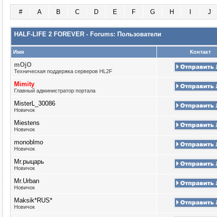
#
A
B
C
D
E
F
G
H
I
J
HALF-LIFE 2 FOREVER - Forums: Пользователи
Имя
Контакт
mOjO
Техническая поддержка серверов HL2F
Mimity
Главный администратор портала
MisterL_30086
Новичок
Miestens
Новичок
monoblmo
Новичок
Mr.рыцарь
Новичок
Mr.Urban
Новичок
Maksik*RUS*
Новичок