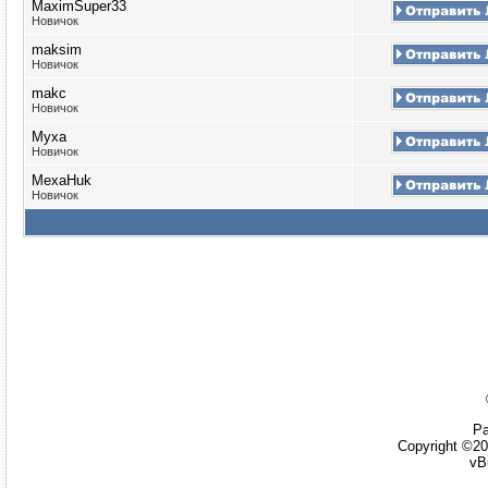
MaximSuper33
Новичок
maksim
Новичок
makc
Новичок
Myxa
Новичок
MexaHuk
Новичок
Ра
Copyright ©20
vB