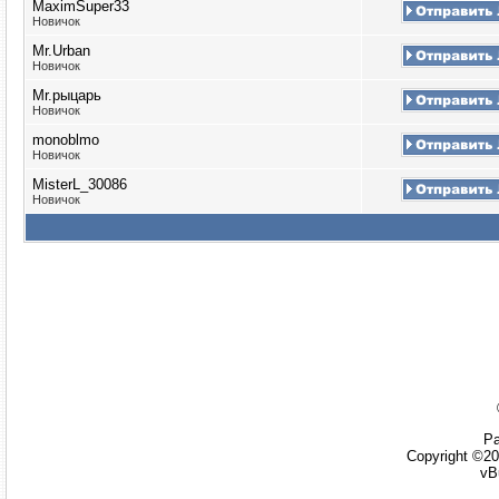
MaximSuper33
Новичок
Mr.Urban
Новичок
Mr.рыцарь
Новичок
monoblmo
Новичок
MisterL_30086
Новичок
Ра
Copyright ©20
vB