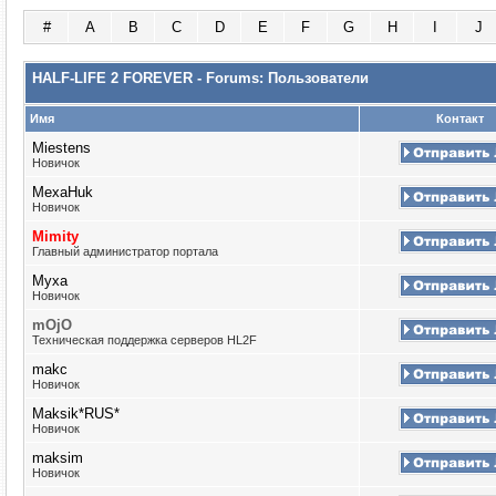
#
A
B
C
D
E
F
G
H
I
J
HALF-LIFE 2 FOREVER - Forums: Пользователи
Имя
Контакт
Miestens
Новичок
MexaHuk
Новичок
Mimity
Главный администратор портала
Myxa
Новичок
mOjO
Техническая поддержка серверов HL2F
makc
Новичок
Maksik*RUS*
Новичок
maksim
Новичок