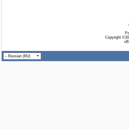
Ра
Copyright ©20
vB