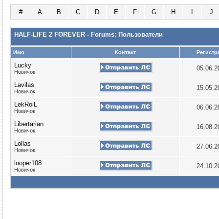
#
A
B
C
D
E
F
G
H
I
J
HALF-LIFE 2 FOREVER - Forums: Пользователи
Имя
Контакт
Регистр
Lucky
05.06.
Новичок
Lavilas
15.05.
Новичок
LekRoiL
06.06.
Новичок
Libertarian
16.08.
Новичок
Lollas
27.06.
Новичок
looper108
24.10.
Новичок