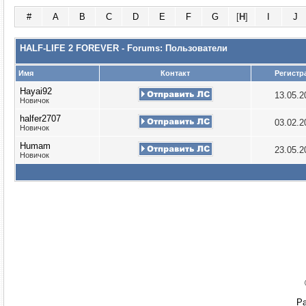
#
A
B
C
D
E
F
G
[
H
]
I
J
HALF-LIFE 2 FOREVER - Forums: Пользователи
Имя
Контакт
Регистр
Hayai92
13.05.
Новичок
halfer2707
03.02.
Новичок
Humam
23.05.
Новичок
Ра