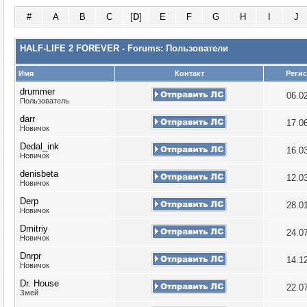
#
A
B
C
[
D
]
E
F
G
H
I
J
HALF-LIFE 2 FOREVER - Forums: Пользователи
Имя
Контакт
Реги
drummer
06.0
Пользователь
darr
17.0
Новичок
Dedal_ink
16.0
Новичок
denisbeta
12.0
Новичок
Derp
28.0
Новичок
Dmitriy
24.0
Новичок
Dnrpr
14.1
Новичок
Dr. House
22.0
Змей