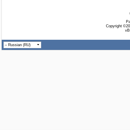
Ра
Copyright ©20
vB