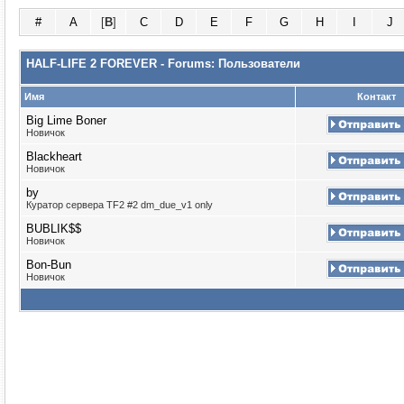
#
A
[
B
]
C
D
E
F
G
H
I
J
HALF-LIFE 2 FOREVER - Forums: Пользователи
Имя
Контакт
Big Lime Boner
Новичок
Blackheart
Новичок
by
Куратор сервера TF2 #2 dm_due_v1 only
BUBLIK$$
Новичок
Bon-Bun
Новичок