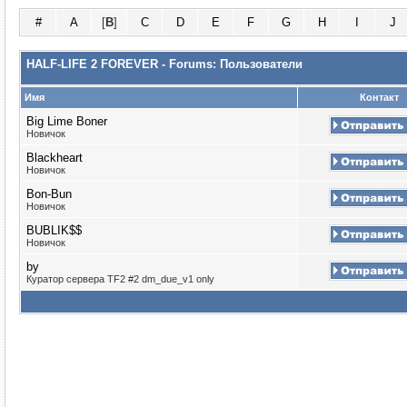
#
A
[
B
]
C
D
E
F
G
H
I
J
HALF-LIFE 2 FOREVER - Forums: Пользователи
Имя
Контакт
Big Lime Boner
Новичок
Blackheart
Новичок
Bon-Bun
Новичок
BUBLIK$$
Новичок
by
Куратор сервера TF2 #2 dm_due_v1 only