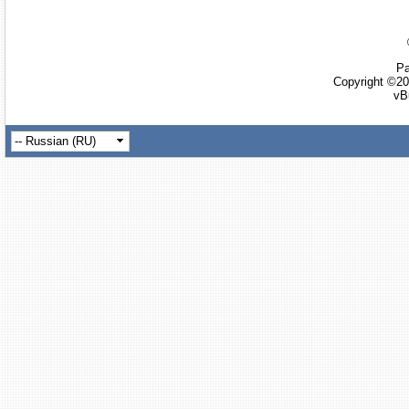
Ра
Copyright ©20
vB