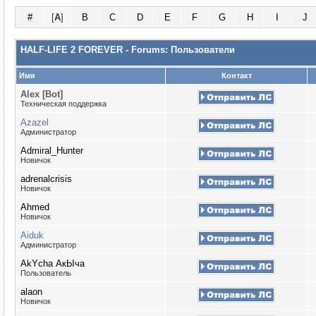
#
[
A
]
B
C
D
E
F
G
H
I
J
HALF-LIFE 2 FOREVER - Forums: Пользователи
Имя
Контакт
Alex [Bot]
Техническая поддержка
Azazel
Администратор
Admiral_Hunter
Новичок
adrenalcrisis
Новичок
Ahmed
Новичок
Aiduk
Администратор
AkYcha АкЫча
Пользователь
alaon
Новичок