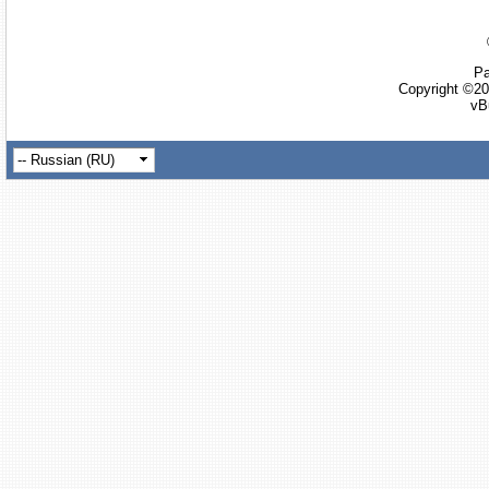
Ра
Copyright ©20
vB