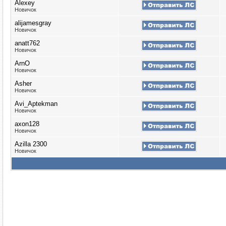
Alexey
Новичок
alijamesgray
Новичок
anatt762
Новичок
ArnO
Новичок
Asher
Новичок
Avi_Aptekman
Новичок
axon128
Новичок
Azilla 2300
Новичок