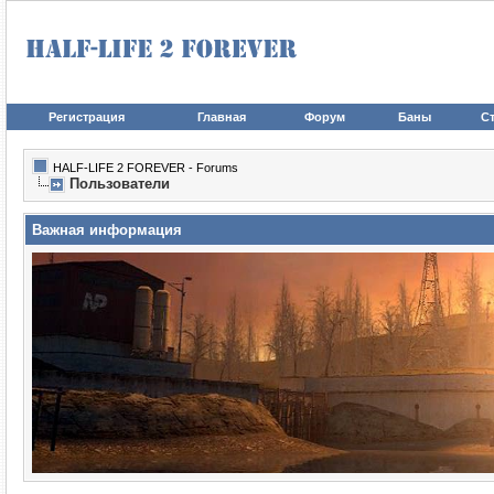
Регистрация
Главная
Форум
Баны
Ст
HALF-LIFE 2 FOREVER - Forums
Пользователи
Важная информация