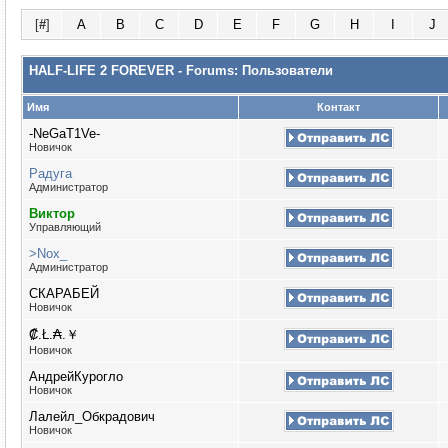
[
#
]
A
B
C
D
E
F
G
H
I
J
HALF-LIFE 2 FOREVER - Forums: Пользователи
Имя
Контакт
-NeGaT1Ve-
Новичок
Радуга
Администратор
Виктор
Управляющий
>Nox_
Администратор
СКАРАБЕЙ
Новичок
₡.Ł.₳.￥
Новичок
АндрейКурогло
Новичок
Лалейл_Обкрадович
Новичок