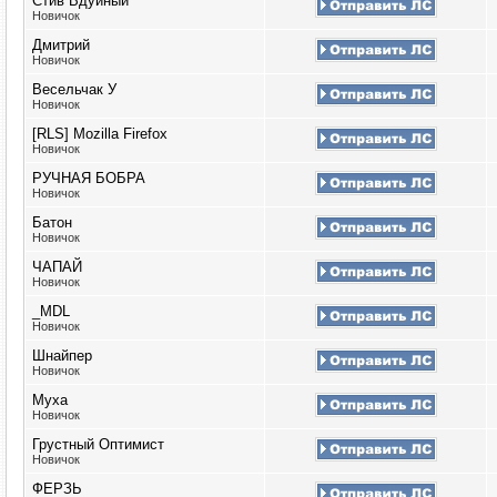
Стив Вдуйный
Новичок
Дмитрий
Новичок
Весельчак У
Новичок
[RLS] Mozilla Firefox
Новичок
РУЧНАЯ БОБРА
Новичок
Батон
Новичок
ЧАПАЙ
Новичок
_MDL
Новичок
Шнайпер
Новичок
Муха
Новичок
Грустный Оптимист
Новичок
ФЕРЗЬ