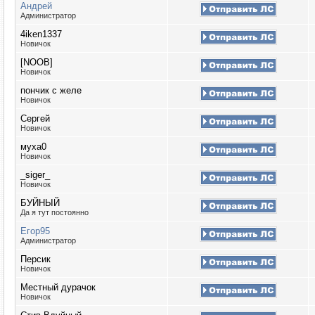
Андрей
Администратор
4iken1337
Новичок
[NOOB]
Новичок
пончик с желе
Новичок
Сергей
Новичок
муха0
Новичок
_siger_
Новичок
БУЙНЫЙ
Да я тут постоянно
Егор95
Администратор
Персик
Новичок
Местный дурачок
Новичок