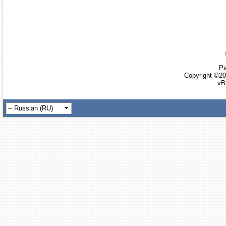
Ра
Copyright ©20
vB