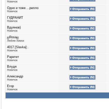
Новичок
Одно и тоже ...рилло
Новичок
ГУДРАНИТ
Новичок
Вдуянов)
Новичок
ஐRosaஐ
Люблю Химки
4017.[Slavka]:.
Новичок
Раритет
Новичок
Влудя
Новичок
Александр
Новичок
Егор
Новичок