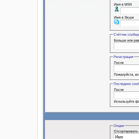
Имя в MSN
Имя в Skype
Счётчик сообщ
Больше или ра
Регистрация
После
Пожалуйста, ис
Последнее соо
После
Используйте фо
Опции
Отсортировать 