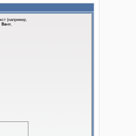
кст (например,
,
Ва
ня,