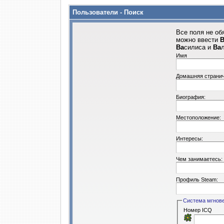
Пользователи - Поиск
Все поля не об
можно ввести
В
Ва
силиса и
Ва
Имя
Домашняя страни
Биография:
Местоположение:
Интересы:
Чем занимаетесь:
Профиль Steam:
Система мгнов
Номер ICQ