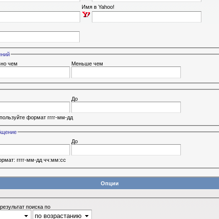
Имя в Yahoo!
ений
вно чем
Меньше чем
До
пользуйте формат гггг-мм-дд
бщение
До
рмат: гггг-мм-дд чч:мм:сс
Опции
результат поиска по