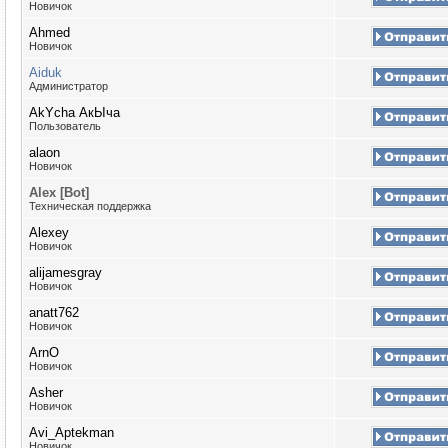
Новичок
Ahmed
Новичок
Aiduk
Администратор
AkYcha АкЫча
Пользователь
alaon
Новичок
Alex [Bot]
Техническая поддержка
Alexey
Новичок
alijamesgray
Новичок
anatt762
Новичок
ArnO
Новичок
Asher
Новичок
Avi_Aptekman
Новичок