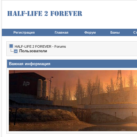
Регистрация
Главная
Форум
Баны
Ст
HALF-LIFE 2 FOREVER - Forums
Пользователи
Важная информация