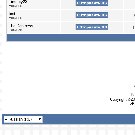
Timofey23
1
Новичок
test
0
Новичок
The Darkness
1
Новичок
Ра
Copyright ©20
vB