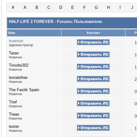
#
A
B
C
D
E
F
G
H
I
J
HALF-LIFE 2 FOREVER - Forums: Пользователи
Имя
Контакт
Р
trueman
1
Администратор
Taran
1
Новичок
Timofei302
1
Новичок
testalofree
2
Новичок
The Fastik Spain
0
Новичок
Tiref
0
Новичок
Tiwas
0
Новичок
tester
1
Новичок