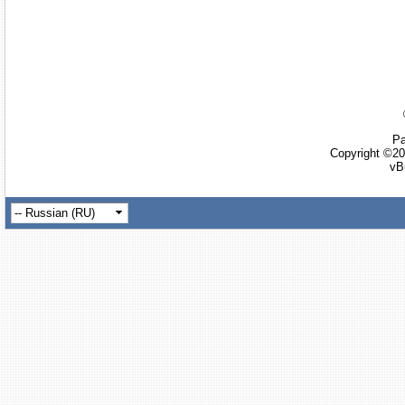
Ра
Copyright ©20
vB