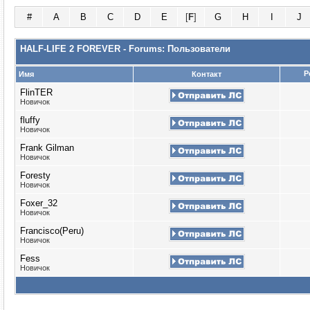
#
A
B
C
D
E
[
F
]
G
H
I
J
HALF-LIFE 2 FOREVER - Forums: Пользователи
Р
Имя
Контакт
FlinTER
Новичок
fluffy
Новичок
Frank Gilman
Новичок
Foresty
Новичок
Foxer_32
Новичок
Francisco(Peru)
Новичок
Fess
Новичок