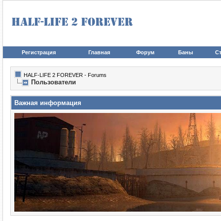
Регистрация
Главная
Форум
Баны
Ст
HALF-LIFE 2 FOREVER - Forums
Пользователи
Важная информация