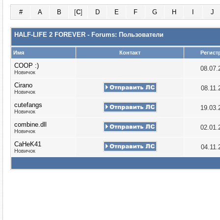
#
A
B
[
C
]
D
E
F
G
H
I
J
HALF-LIFE 2 FOREVER - Forums: Пользователи
Имя
Контакт
Регист
COOP :)
08.07
Новичок
Cirano
08.11
Новичок
cutefangs
19.03
Новичок
combine.dll
02.01
Новичок
CaHeK41
04.11
Новичок