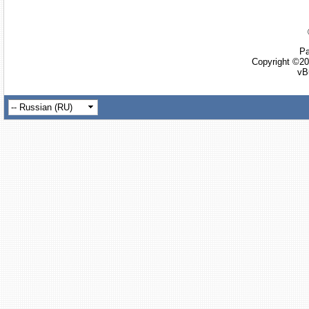
Ра
Copyright ©20
vB