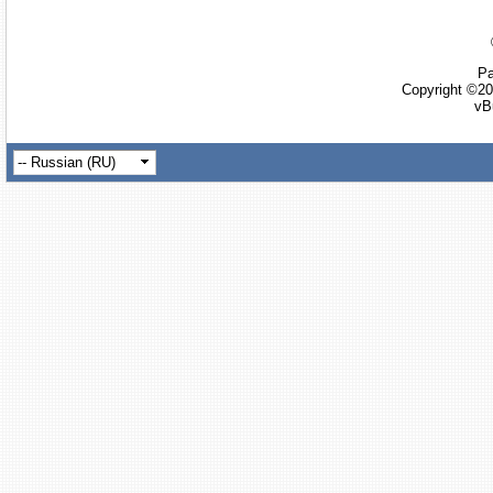
Ра
Copyright ©20
vB