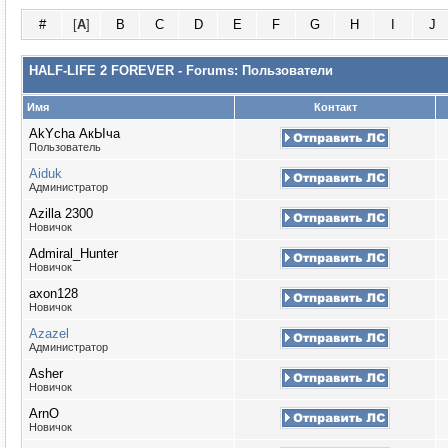
#
[
A
]
B
C
D
E
F
G
H
I
J
HALF-LIFE 2 FOREVER - Forums: Пользователи
Имя
Контакт
AkYcha АкЫча
Пользователь
Aiduk
Администратор
Azilla 2300
Новичок
Admiral_Hunter
Новичок
axon128
Новичок
Azazel
Администратор
Asher
Новичок
ArnO
Новичок