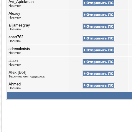
Avi_Aptekman
Новичок
Alexey
Новичок
alijamesgray
Новичок
anatt762
Новичок
adrenalcrisis
Новичок
alaon
Новичок
Alex [Bot]
Техническая поддержка
Ahmed
Новичок