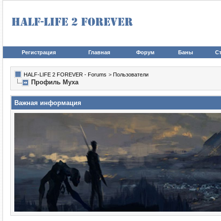
Регистрация
Главная
Форум
Баны
Ст
HALF-LIFE 2 FOREVER - Forums
>
Пользователи
Профиль Myxa
Важная информация