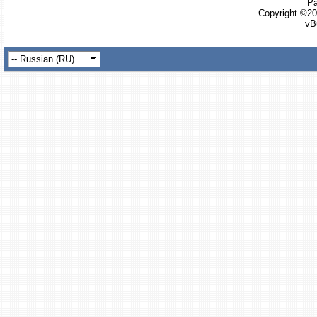
Ра
Copyright ©20
vB