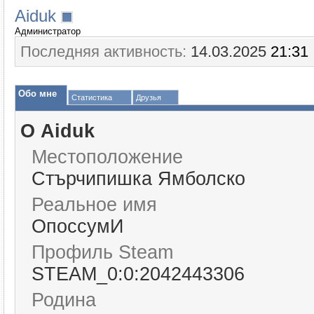
Aiduk
Администратор
Последняя активность:
14.03.2025
21:31
Обо мне
Статистика
Друзья
О Aiduk
Местоположение
Стърчипишка Ямболско
Реальное имя
ОпоссумИ
Профиль Steam
STEAM_0:0:2042443306
Родина