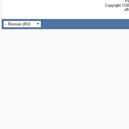
Ра
Copyright ©20
vB