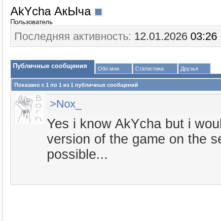
AkYcha АкЫча
Пользователь
Последняя активность:
12.01.2026
03:26
Публичные сообщения
Обо мне
Статистика
Друзья
Показано с 1 по
1
из
1
публичных сообщений
>Nox_
Yes i know AkYcha but i would
version of the game on the se
possible...