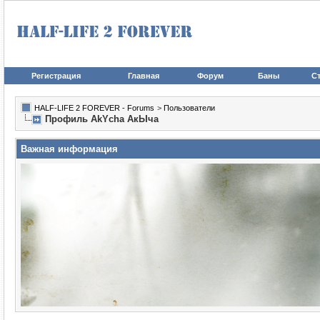
Регистрация
Главная
Форум
Баны
Ст
HALF-LIFE 2 FOREVER - Forums
>
Пользователи
Профиль AkYcha АкЫча
Важная информация