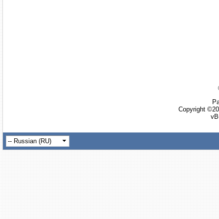
Ра
Copyright ©20
vB