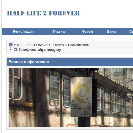
Регистрация
Главная
Форум
Баны
Ст
HALF-LIFE 2 FOREVER - Forums
>
Пользователи
Профиль alijamesgray
Важная информация