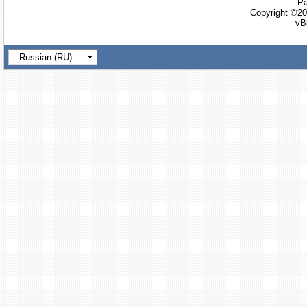
Ра
Copyright ©20
vB