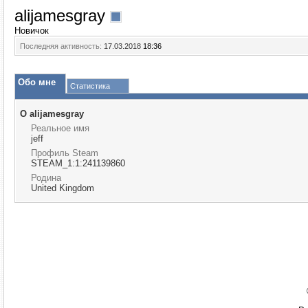
alijamesgray
Новичок
Последняя активность:
17.03.2018
18:36
Обо мне
Статистика
О alijamesgray
Реальное имя
jeff
Профиль Steam
STEAM_1:1:241139860
Родина
United Kingdom