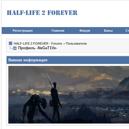
Регистрация
Главная
Форум
Баны
Ст
HALF-LIFE 2 FOREVER - Forums
>
Пользователи
Профиль -NeGaT1Ve-
Важная информация