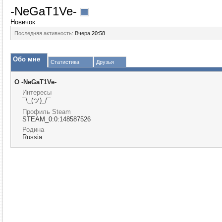
-NeGaT1Ve-
Новичок
Последняя активность:
Вчера
20:58
Обо мне
Статистика
Друзья
О -NeGaT1Ve-
Интересы
¯\_(ツ)_/¯
Профиль Steam
STEAM_0:0:148587526
Родина
Russia