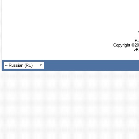
Ра
Copyright ©20
vB