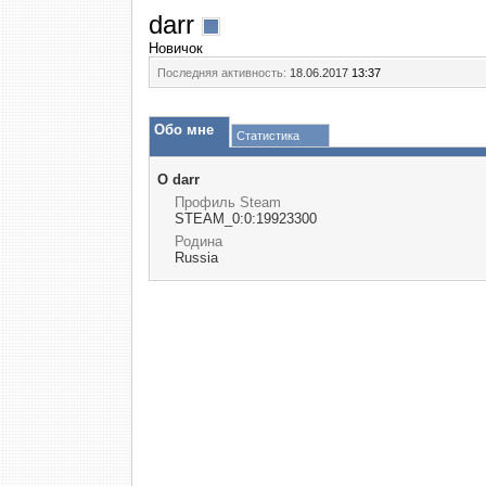
darr
Новичок
Последняя активность:
18.06.2017
13:37
Обо мне
Статистика
О darr
Профиль Steam
STEAM_0:0:19923300
Родина
Russia