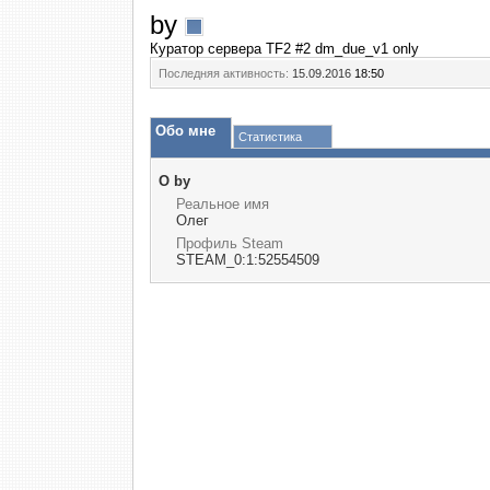
by
Куратор сервера TF2 #2 dm_due_v1 only
Последняя активность:
15.09.2016
18:50
Обо мне
Статистика
О by
Реальное имя
Олег
Профиль Steam
STEAM_0:1:52554509