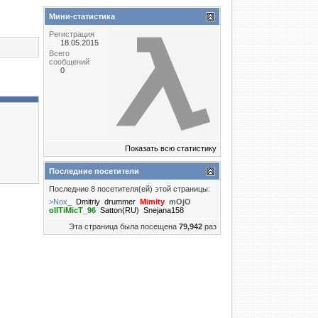
Мини-статистика
Регистрация
18.05.2015
Всего
сообщений
0
Показать всю статистику
Последние посетители
Последние 8 посетителя(ей) этой страницы:
>Nox_
Dmitriy
drummer
Mimity
mOjO
oIITiMicT_96
Satton(RU)
Snejana158
Эта страница была посещена
79,942
раз