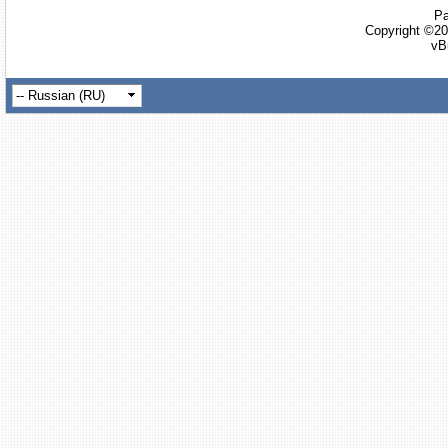
Ра
Copyright ©20
vB