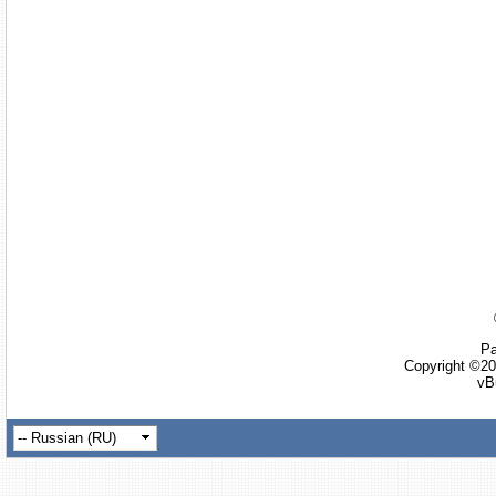
Ра
Copyright ©20
vB