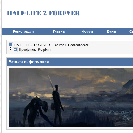
Регистрация
Главная
Форум
Баны
Ст
HALF-LIFE 2 FOREVER - Forums
>
Пользователи
Профиль Puрkin
Важная информация