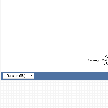
Ра
Copyright ©20
vB