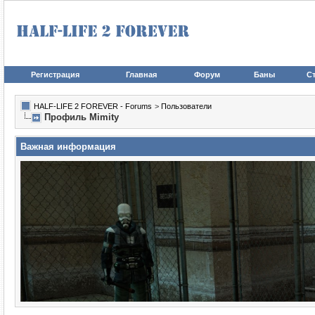
Регистрация
Главная
Форум
Баны
Ст
HALF-LIFE 2 FOREVER - Forums
>
Пользователи
Профиль Mimity
Важная информация