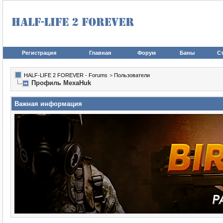
Регистрация
Главная
Форум
Баны
Ст
HALF-LIFE 2 FOREVER - Forums
>
Пользователи
Профиль MexaHuk
Важная информация