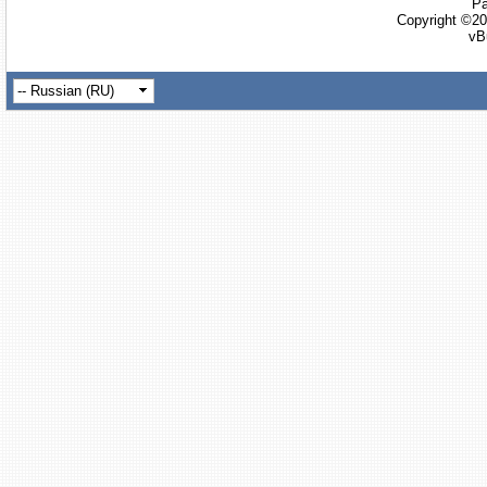
Ра
Copyright ©20
vB