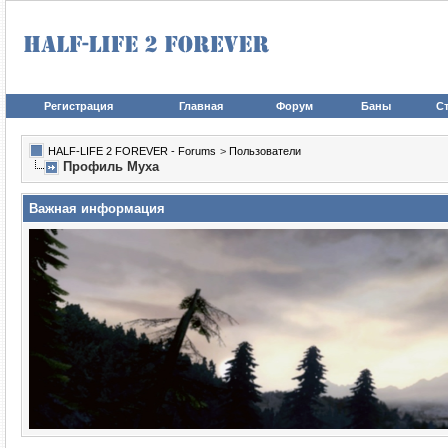
Регистрация
Главная
Форум
Баны
Ст
HALF-LIFE 2 FOREVER - Forums
>
Пользователи
Профиль Myxa
Важная информация