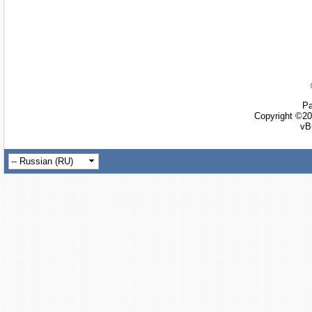
Ра
Copyright ©20
vB