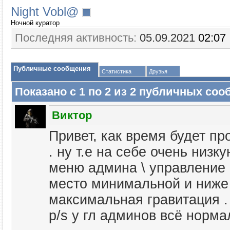
Night Vobl@
Ночной куратор
Последняя активность:
05.09.2021
02:07
Публичные сообщения
Статистика
Друзья
Показано с 1 по
2
из
2
публичных соо
Виктор
Привет, как время будет пр
. ну т.е на себе очень низк
меню админа \ управление и
место минимальной и ниже
максимальная гравитация .
p/s у гл админов всё норма