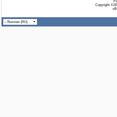
Ра
Copyright ©20
vB