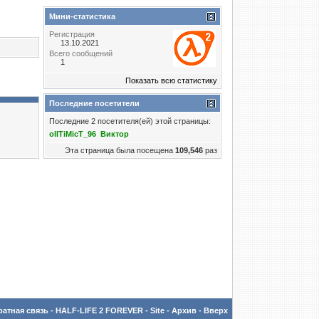
Мини-статистика
Регистрация
13.10.2021
Всего сообщений
1
Показать всю статистику
Последние посетители
Последние 2 посетителя(ей) этой страницы:
oIITiMicT_96
Виктор
Эта страница была посещена
109,546
раз
атная связь
-
HALF-LIFE 2 FOREVER - Site
-
Архив
-
Вверх