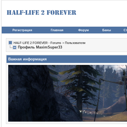
Регистрация
Главная
Форум
Баны
Ст
HALF-LIFE 2 FOREVER - Forums
>
Пользователи
Профиль MaximSuper33
Важная информация