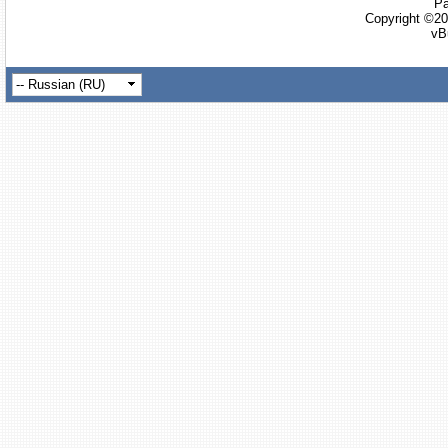
Ра
Copyright ©20
vB