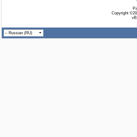
Ра
Copyright ©20
vB