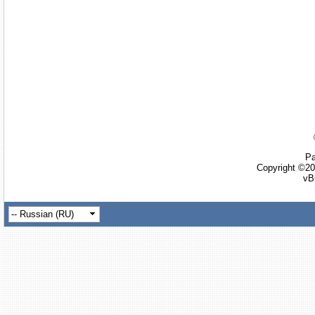
Ра
Copyright ©20
vB