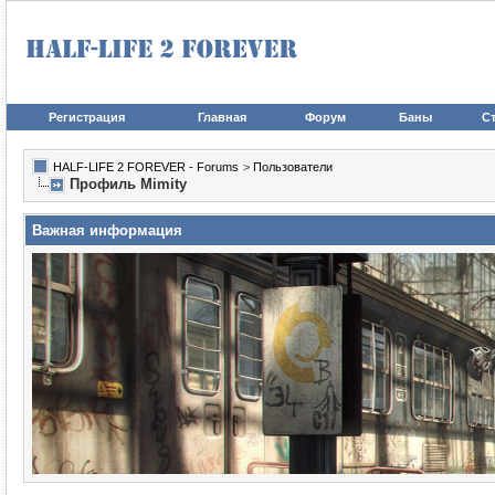
Регистрация
Главная
Форум
Баны
Ст
HALF-LIFE 2 FOREVER - Forums
>
Пользователи
Профиль Mimity
Важная информация