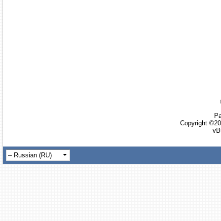
Ра
Copyright ©20
vB