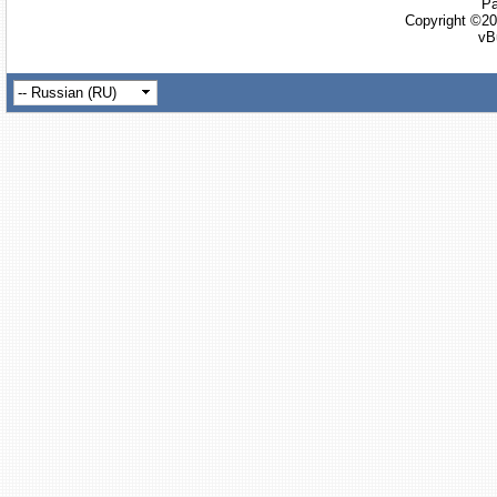
Ра
Copyright ©20
vB