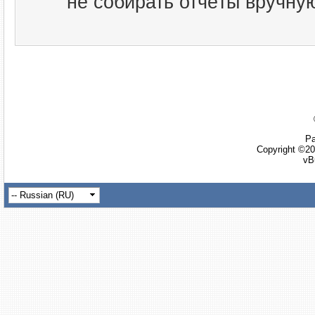
не собирать отчёты вручну
Ра
Copyright ©20
vB