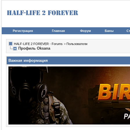
Регистрация
Главная
Форум
Баны
Ст
HALF-LIFE 2 FOREVER - Forums
>
Пользователи
Профиль Oksana
Важная информация