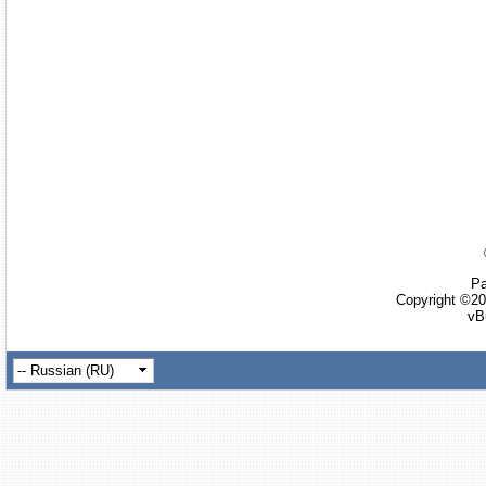
Ра
Copyright ©20
vB