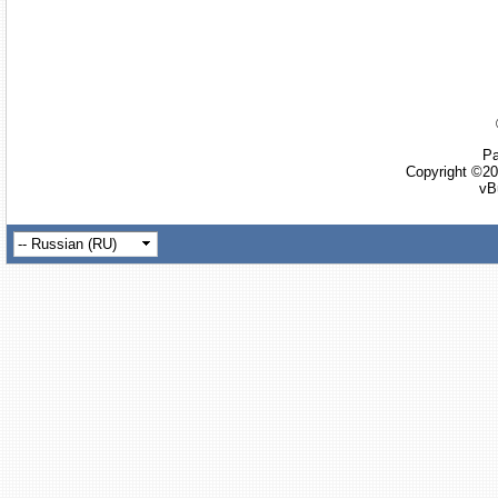
Ра
Copyright ©20
vB