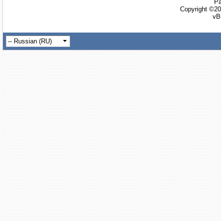
Ра
Copyright ©20
vB