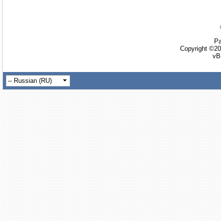
Ра
Copyright ©20
vB