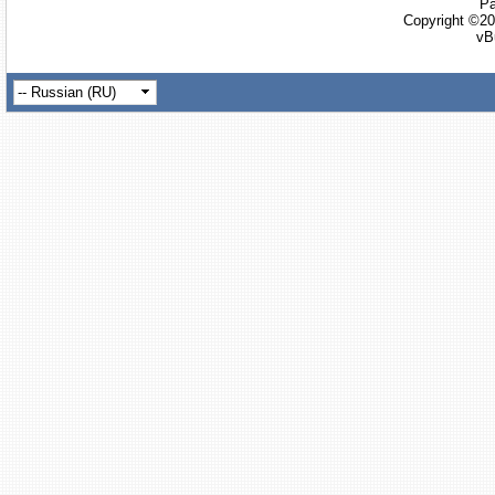
Ра
Copyright ©20
vB