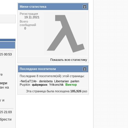
Мини-статистика
Регистрация
19.11.2021
Всего
сообщений
0
025
00:53
Показать всю статистику
Последние посетители
те
Последние 8 посетителя(ей) этой страницы:
-NeGaT1Ve-
denisbeta
Libertarian
parlen
вери
Puрkin
qubyegcvx
Yrikonchik
Виктор
ан на
Эта страница была посещена
185,926
раз
у и
025
21:03
обрести