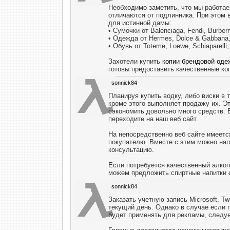
Необходимо заметить, что мы работае
отличаются от подлинника. При этом 
для истинной дамы:
• Сумочки от Balenciaga, Fendi, Burberr
• Одежда от Hermes, Dolce & Gabbana, P
• Обувь от Toteme, Loewe, Schiaparelli
Захотели купить
копии брендовой од
готовы предоставить качественные ко
sonnick84
Планируя купить водку, либо виски в 
кроме этого выполняет продажу их. Эт
сэкономить довольно много средств. 
переходите на наш веб сайт.
На непосредственно веб сайте имеет
покупателю. Вместе с этим можно на
консультацию.
Если потребуется качественный алко
можем предложить спиртные напитки с
sonnick84
Заказать учетную запись Microsoft, Tw
текущий день. Однако в случае если 
будет применять для рекламы, следуе