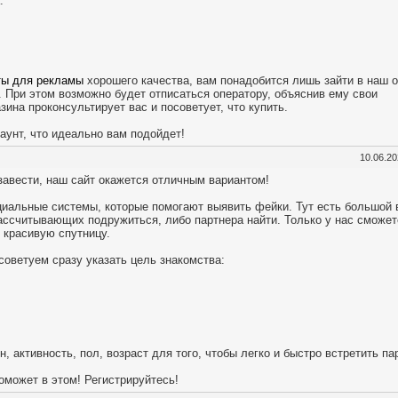
:
ты для рекламы
хорошего качества, вам понадобится лишь зайти в наш о
. При этом возможно будет отписаться оператору, объяснив ему свои
зина проконсультирует вас и посоветует, что купить.
каунт, что идеально вам подойдет!
10.06.2
завести, наш сайт окажется отличным вариантом!
иальные системы, которые помогают выявить фейки. Тут есть большой 
ассчитывающих подружиться, либо партнера найти. Только у нас сможет
и красивую спутницу.
советуем сразу указать цель знакомства:
, активность, пол, возраст для того, чтобы легко и быстро встретить па
оможет в этом! Регистрируйтесь!