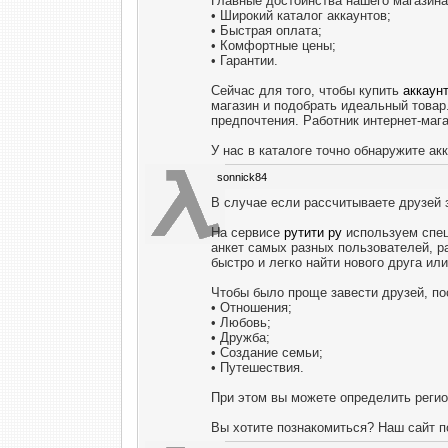
Главные достоинства нашего магазина
• Широкий каталог аккаунтов;
• Быстрая оплата;
• Комфортные цены;
• Гарантии.
Сейчас для того, чтобы купить
аккаун
магазин и подобрать идеальный товар
предпочтения. Работник интернет-мага
У нас в каталоге точно обнаружите ак
sonnick84
В случае если рассчитываете друзей 
На сервисе
рутити ру
используем спец
анкет самых разных пользователей, р
быстро и легко найти нового друга ил
Чтобы было проще завести друзей, по
• Отношения;
• Любовь;
• Дружба;
• Создание семьи;
• Путешествия.
При этом вы можете определить регион
Вы хотите познакомиться? Наш сайт п