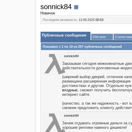
sonnick84
Новичок
Последняя активность:
13.09.2025
00:53
Публичные сообщения
Обо мне
Статистика
Показано с 1 по
10
из
257
публичных сообщений
sonnick84
Заказывая сегодня межкомнатные двер
действительности долговечные модели
(широкий выбор дверей, отличное кач
размещена расширенная информация о
достоинствах и другом. Отдельно нуж
входные
, сможет получить бесплатную
интернет сайте.
(качество, а так же надежность - во
сможем предложить клиенту действите
sonnick84
Зачем отдавать огромные деньги за с
хорошие реплики намного дешевле!