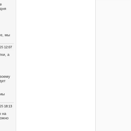
е
одня
е, мы
025
12:07
ки, а
своему
дет
 мы
025
18:13
о на
можно