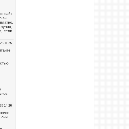
аш сайт
о вы
платно.
случае,
д, если
025
11:25
итайте
остью
е
унов
025
14:26
рвисе
 они