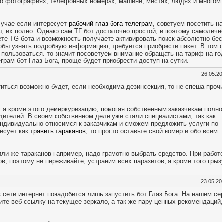
о фотографиях, телефонных номерах, машине, местах, людях и многом
случае если интересует
рабочий глаз бога телеграм
, советуем посетить н
, их полно. Однако сам ТГ бот достаточно простой, и поэтому самоличн
ете TG бота и возможность получаете активировать поиск абсолютно бес
тобы узнать подробную информацию, требуется приобрести пакет. В том 
 пользоваться, то значит посоветуем внимание обращать на тариф на го
рам бот Глаз Бога, проще будет приобрести доступ на сутки.
26.05.2
титься возможно будет, если необходима дезинсекция, то не спеша проч
 а кроме этого демеркуризацию, помогая собственным заказчикам полн
едителей. В своем собственном деле уже стали специалистами, так как
ндивидуально относимся к заказчикам и сможем предложить услуги по
ресует как
травить тараканов
, то просто оставьте свой номер и обо всем
или же тараканов например, надо грамотно выбрать средство. При работ
, поэтому не переживайте, устраним всех паразитов, а кроме того грыз
23.05.2
сети интернет понадобится лишь запустить бот Глаз Бога. На нашем се
те веб ссылку на текущее зеркало, а так же пару ценных рекомендаций,