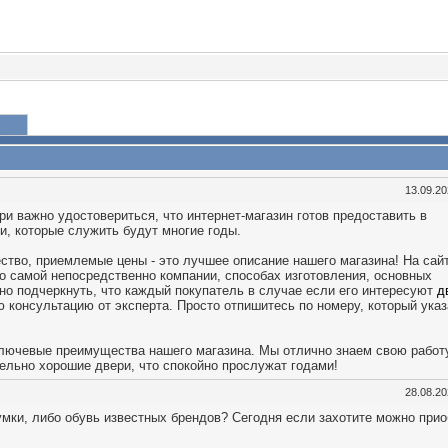
13.09.2
и важно удостовериться, что интернет-магазин готов предоставить в
, которые служить будут многие годы.
ество, приемлемые цены - это лучшее описание нашего магазина! На сай
 самой непосредственно компании, способах изготовления, основных
но подчеркнуть, что каждый покупатель в случае если его интересуют
д
 консультацию от эксперта. Просто отпишитесь по номеру, который указ
т ключевые преимущества нашего магазина. Мы отлично знаем свою работ
льно хорошие двери, что спокойно прослужат годами!
28.08.2
умки, либо обувь известных брендов? Сегодня если захотите можно при