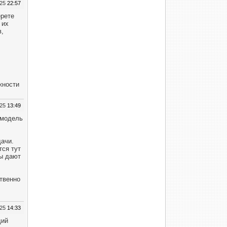
025
22:57
ерете
 их
в,
жности
025
13:49
 модель
дачи.
тся тут
ры дают
твенно
025
14:33
щий