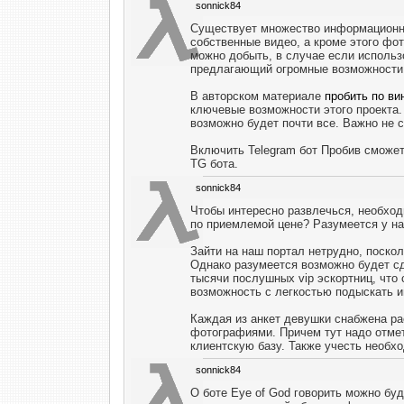
sonnick84
Существует множество информационны
собственные видео, а кроме этого фот
можно добыть, в случае если исполь
предлагающий огромные возможности
В авторском материале
пробить по ви
ключевые возможности этого проекта.
возможно будет почти все. Важно не с
Включить Telegram бот Пробив сможет
TG бота.
sonnick84
Чтобы интересно развлечься, необход
по приемлемой цене? Разумеется у на
Зайти на наш портал нетрудно, поскол
Однако разумеется возможно будет с
тысячи послушных vip эскортниц, чт
возможность с легкостью подыскать и
Каждая из анкет девушки снабжена р
фотографиями. Причем тут надо отмет
клиентскую базу. Также учесть необх
sonnick84
О боте Eye of God говорить можно бу