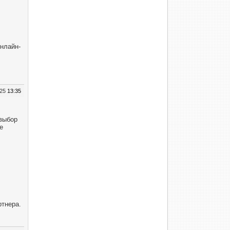
нлайн-
025
13:35
выбор
е
ртнера.