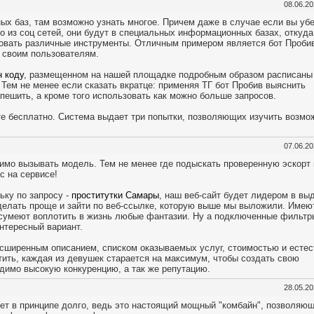
08.06.2
х баз, там возможно узнать многое. Причем даже в случае если вы уб
о из соц сетей, они будут в специальных информационных базах, откуда
зовать различные инструменты. Отличным примером является бот Проби
 своим пользователям.
н коду
, размещенном на нашей площадке подробным образом расписаны
 Тем не менее если сказать вкратце: применяя ТГ бот Пробив выяснить
пешить, а кроме того использовать как можно больше запросов.
е бесплатно. Система выдает три попытки, позволяющих изучить возмо
07.06.2
имо вызывать модель. Тем не менее где подыскать проверенную эскорт
с на сервисе!
ьку по запросу -
проститутки Самары
, наш веб-сайт будет лидером в вы
делать проще и зайти по веб-ссылке, которую выше мы выложили. Имею
о сумеют воплотить в жизнь любые фантазии. Ну а подключенные фильт
нтересный вариант.
асширенным описанием, списком оказываемых услуг, стоимостью и естес
ить, каждая из девушек старается на максимум, чтобы создать свою
одимо высокую конкуренцию, а так же репутацию.
28.05.2
дет в принципе долго, ведь это настоящий мощный "комбайн", позволяю