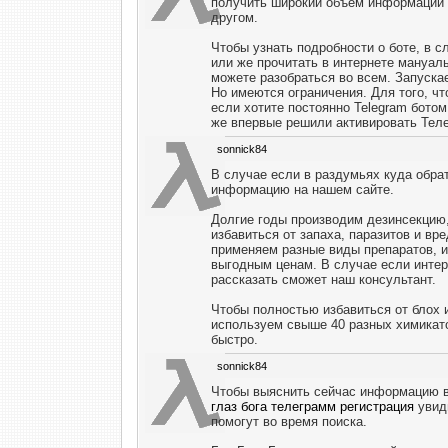
получить широкий объем информации 
другом.
Чтобы узнать подробности о боте, в 
или же прочитать в интернете мануалы
можете разобраться во всем. Запуска
Но имеются ограничения. Для того, ч
если хотите постоянно Telegram ботом
же впервые решили активировать Телег
sonnick84
В случае если в раздумьях куда обра
информацию на нашем сайте.
Долгие годы производим дезинсекцию,
избавиться от запаха, паразитов и вр
применяем разные виды препаратов, и
выгодным ценам. В случае если инте
рассказать сможет наш консультант.
Чтобы полностью избавиться от блох 
используем свыше 40 разных химикатов
быстро.
sonnick84
Чтобы выяснить сейчас информацию в 
глаз бога телеграмм регистрация
увиди
помогут во время поиска.