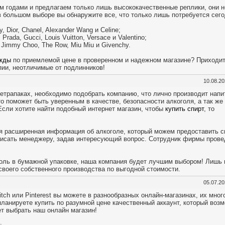
м годами и предлагаем только лишь высококачественные реплики, они н
в большом выборе вы обнаружите все, что только лишь потребуется сег
y, Dior, Chanel, Alexander Wang и Celine;
rada, Gucci, Louis Vuitton, Versace и Valentino;
, Jimmy Choo, The Row, Miu Miu и Givenchy.
ежды
по приемлемой цене в проверенном и надежном магазине? Приходит
пии, неотличимые от подлинников!
10.08.2
тетрапаках, необходимо подобрать компанию, что лично производит напит
о поможет быть уверенным в качестве, безопасности алкоголя, а так же
Если хотите найти подобный интернет магазин, чтобы
купить спирт
, то
ся расширенная информация об алкоголе, который можем предоставить 
писать менеджеру, задав интересующий вопрос. Сотрудник фирмы прове
голь в бумажной упаковке, наша компания будет лучшим выбором! Лишь
воего собственного производства по выгодной стоимости.
05.07.2
itch или Pinterest вы можете в разнообразных онлайн-магазинах, их мног
планируете купить по разумной цене качественный аккаунт, который воз
т выбрать наш онлайн магазин!