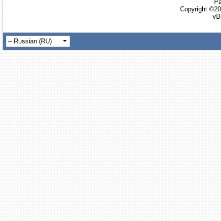
Ра
Copyright ©20
vB