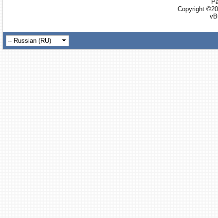
Ра
Copyright ©20
vB