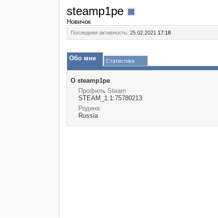
steamp1pe
Новичок
Последняя активность:
25.02.2021
17:18
Обо мне
Статистика
О steamp1pe
Профиль Steam
STEAM_1:1:75780213
Родина
Russia