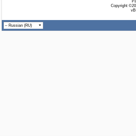
Ра
Copyright ©20
vB