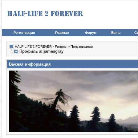
Регистрация
Главная
Форум
Баны
Ст
HALF-LIFE 2 FOREVER - Forums
>
Пользователи
Профиль alijamesgray
Важная информация