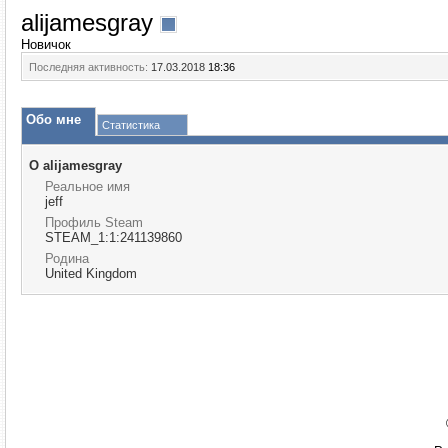
alijamesgray
Новичок
Последняя активность:
17.03.2018
18:36
Обо мне
Статистика
О alijamesgray
Реальное имя
jeff
Профиль Steam
STEAM_1:1:241139860
Родина
United Kingdom